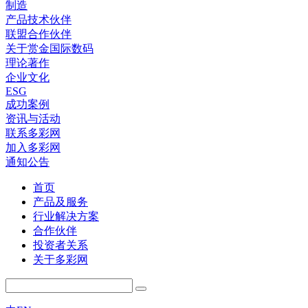
制造
产品技术伙伴
联盟合作伙伴
关于赏金国际数码
理论著作
企业文化
ESG
成功案例
资讯与活动
联系多彩网
加入多彩网
通知公告
首页
产品及服务
行业解决方案
合作伙伴
投资者关系
关于多彩网