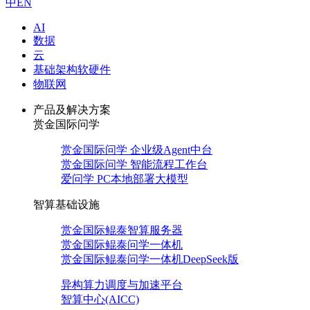
中
EN
AI
数据
云
基础架构软硬件
物联网
产品及解决方案
赏金国际问学
赏金国际问学 企业级Agent中台
赏金国际问学 智能流程工作台
爱问学 PC本地部署大模型
智算基础设施
赏金国际鲲泰智算服务器
赏金国际鲲泰问学一体机
赏金国际鲲泰问学一体机DeepSeek版
异构算力调度与加速平台
智算中心(AICC)